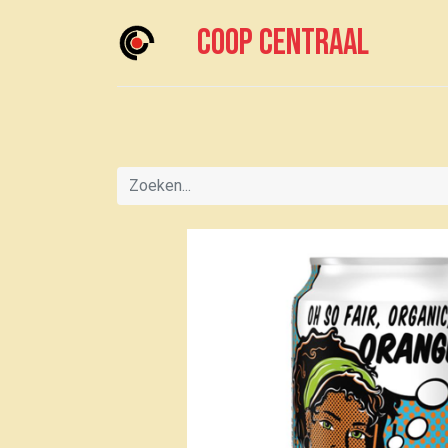
Coop centraal
Home
Meedoen?
Boodschappen doen