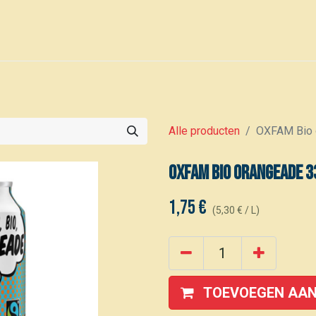
0
Voor leden
Kalender
Alle producten
OXFAM Bio 
OXFAM Bio orangeade 3
1,75
€
(
5,30
€
/
L
)
TOEVOEGEN AAN