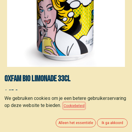
Oxfam BIO Limonade 33cl
1,35
€
(
4,09
€
/
L
)
We gebruiken cookies om je een betere gebruikerservaring
op deze website te bieden.
Cookiebeleid
Alleen het essentiële
Ik ga akkoord
TOEVOEGEN AAN WINKELMANDJE