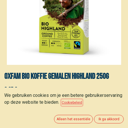
Oxfam BIO Koffie gemalen Highland 250g
6,95
€
(
27,80
€
/
kg
)
We gebruiken cookies om je een betere gebruikerservaring
op deze website te bieden.
Cookiebeleid
Alleen het essentiële
Ik ga akkoord
TOEVOEGEN AAN WINKELMANDJE