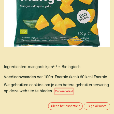
Ingrediënten: mangostukjes*,* = Biologisch
Voedingswaarden per 100g: Energie (kcal) 60 kcal Energie
(kJ) 257 kJ Koolhydraten 12.4 g waarvan suikers 12.4 g
We gebruiken cookies om je een betere gebruikerservaring
Eiwitten 0.6 g Vetten 0.5 g waarvan verzadigde vetzuren 0.1
op deze website te bieden.
Cookiebeleid
g Voedingsvezels 1.7 g Zout 0.01 g
Alleen het essentiële
Ik ga akkoord
NATURAL COOL Mango 300g