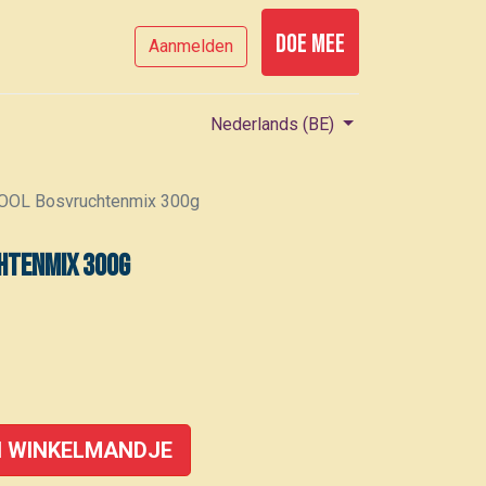
Doe mee
Aanmelden
Nederlands (BE)
OL Bosvruchtenmix 300g
htenmix 300g
 WINKELMANDJE