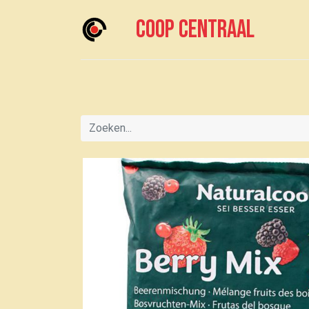
Coop centraal
Home
Meedoen?
Boodschappen doen