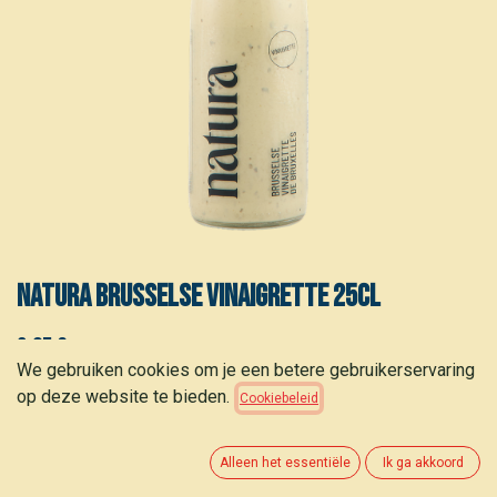
Natura Brusselse vinaigrette 25cl
3,05
€
(
12,20
€
/
L
)
We gebruiken cookies om je een betere gebruikerservaring
op deze website te bieden.
Cookiebeleid
Alleen het essentiële
Ik ga akkoord
TOEVOEGEN AAN WINKELMANDJE