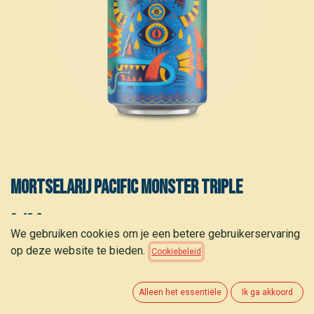
Mortselarij Pacific Monster Triple
3,40
€
(
10,30
€
/
stuk
)
We gebruiken cookies om je een betere gebruikerservaring
op deze website te bieden.
Cookiebeleid
Alleen het essentiële
Ik ga akkoord
TOEVOEGEN AAN WINKELMANDJE