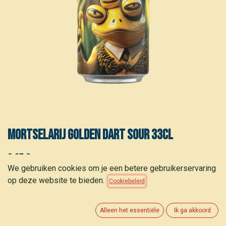
Mortselarij Golden Dart sour 33cl
3,35
€
(
10,15
€
/
stuk
)
We gebruiken cookies om je een betere gebruikerservaring
op deze website te bieden.
Cookiebeleid
Alleen het essentiële
Ik ga akkoord
TOEVOEGEN AAN WINKELMANDJE