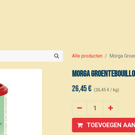
0
Voor leden
Kalender
Alle producten
Morga Groen
Morga Groentebouillo
26,45
€
(
26,45
€
/
kg
)
TOEVOEGEN AAN