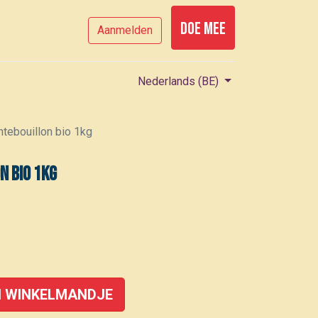
Doe mee
Aanmelden
Nederlands (BE)
tebouillon bio 1kg
n bio 1kg
 WINKELMANDJE