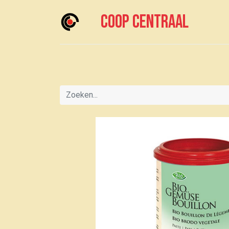
Coop centraal
Home
Meedoen?
Boodschappen doen