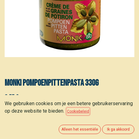
MONKI Pompoenpittenpasta 330g
6,55
€
(
19,85
€
/
kg
)
We gebruiken cookies om je een betere gebruikerservaring
op deze website te bieden.
Cookiebeleid
Alleen het essentiële
Ik ga akkoord
TOEVOEGEN AAN WINKELMANDJE