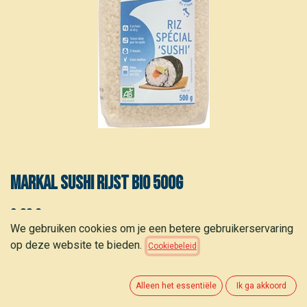
Markal Sushi rijst bio 500g
3,80
€
(
7,60
€
/
kg
)
We gebruiken cookies om je een betere gebruikerservaring
op deze website te bieden.
Cookiebeleid
Alleen het essentiële
Ik ga akkoord
TOEVOEGEN AAN WINKELMANDJE