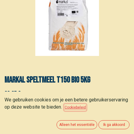
Markal Speltmeel T150 bio 5kg
22,95
€
(
4,59
€
/
kg
)
We gebruiken cookies om je een betere gebruikerservaring
op deze website te bieden.
Cookiebeleid
Alleen het essentiële
Ik ga akkoord
TOEVOEGEN AAN WINKELMANDJE