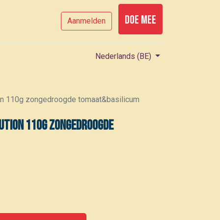
Doe mee
Aanmelden
Nederlands (BE)
on 110g zongedroogde tomaat&basilicum
ution 110g zongedroogde