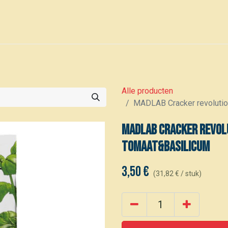
0
Voor leden
Kalender
Alle producten
MADLAB Cracker revoluti
MADLAB Cracker revol
tomaat&basilicum
3,50
€
(
31,82
€
/
stuk
)