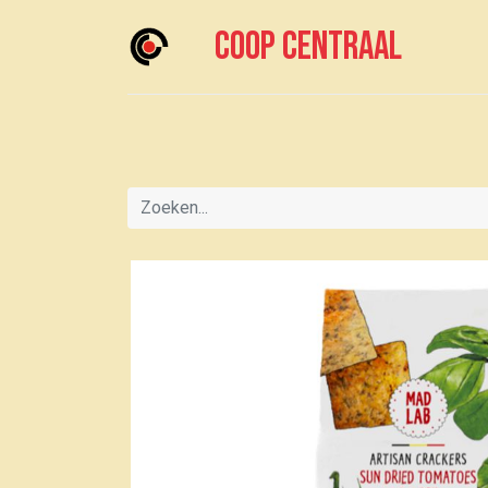
Coop centraal
Home
Meedoen?
Boodschappen doen