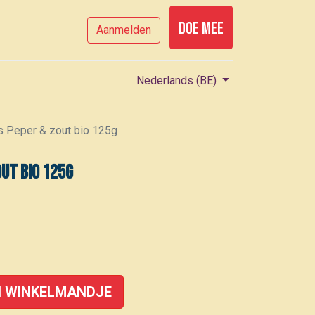
Doe mee
Aanmelden
Nederlands (BE)
s Peper & zout bio 125g
out bio 125g
 WINKELMANDJE