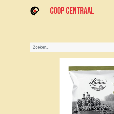
Coop centraal
Home
Meedoen?
Boodschappen doen