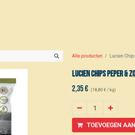
0
Voor leden
Kalender
Alle producten
Lucien Chip
Lucien Chips Peper & z
2,35
€
(
18,80
€
/
kg
)
TOEVOEGEN AAN