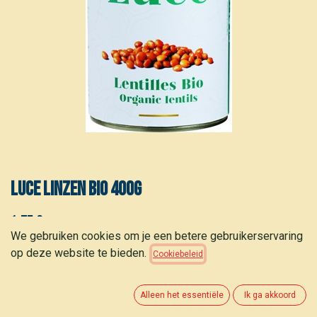
Luce Linzen bio 400g
1,75
€
(
4,38
€
/
kg
)
We gebruiken cookies om je een betere gebruikerservaring
op deze website te bieden.
Cookiebeleid
Alleen het essentiële
Ik ga akkoord
TOEVOEGEN AAN WINKELMANDJE