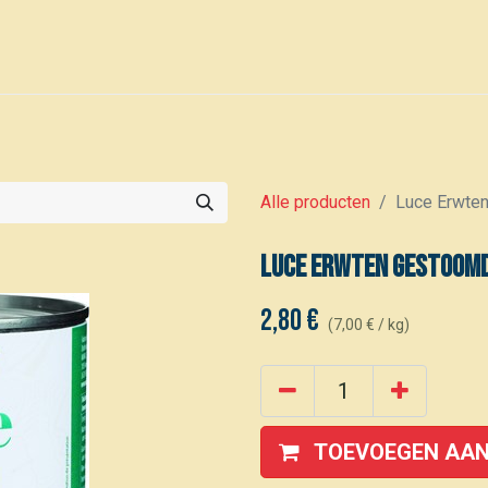
0
Voor leden
Kalender
Alle producten
Luce Erwte
Luce Erwten gestoomd
2,80
€
(
7,00
€
/
kg
)
TOEVOEGEN AAN