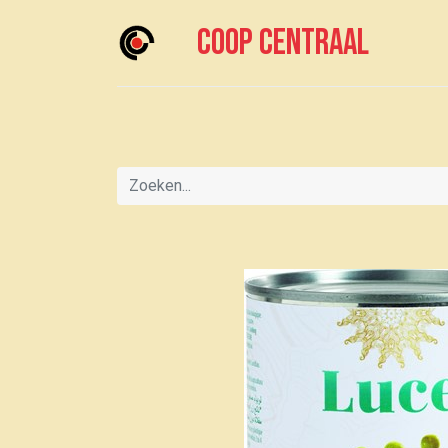
Coop centraal
Home
Meedoen?
Boodschappen doen