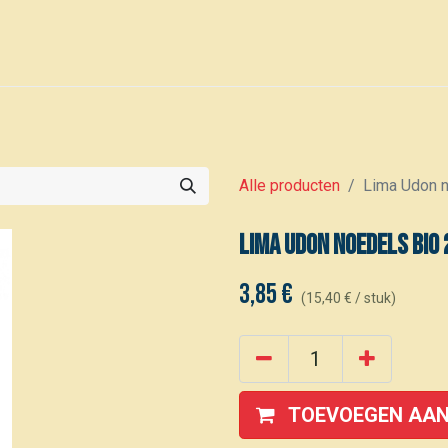
0
Voor leden
Kalender
Alle producten
Lima Udon 
Lima Udon noedels bio
3,85
€
(
15,40
€
/
stuk
)
TOEVOEGEN AAN