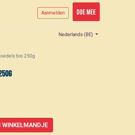
Doe mee
Aanmelden
Nederlands (BE)
noedels bio 250g
 250g
 WINKELMANDJE