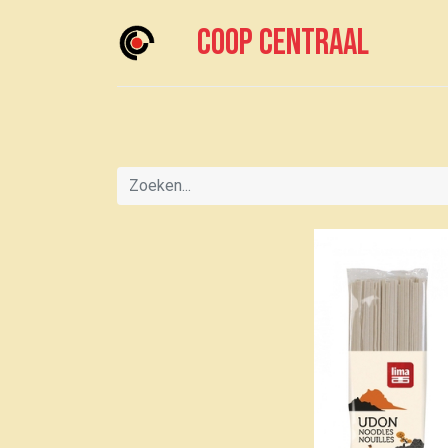
Coop centraal
Home
Meedoen?
Boodschappen doen