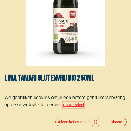
Lima Tamari glutenvrij bio 250ml
5,00
€
(
20,00
€
/
L
)
We gebruiken cookies om je een betere gebruikerservaring
op deze website te bieden.
Cookiebeleid
Alleen het essentiële
Ik ga akkoord
TOEVOEGEN AAN WINKELMANDJE