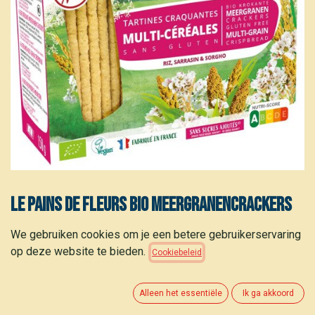
Le Pains de Fleurs Bio meergranencrackers
150 g
We gebruiken cookies om je een betere gebruikerservaring
op deze website te bieden.
Cookiebeleid
3,10
€
(
20,67
€
/
kg
)
Alleen het essentiële
Ik ga akkoord