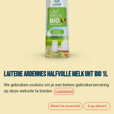
Laiterie Ardennes Halfvolle melk UHT bio 1L
1,40
€
We gebruiken cookies om je een betere gebruikerservaring
(
1,40
€
/
L
)
op deze website te bieden.
Cookiebeleid
Alleen het essentiële
Ik ga akkoord