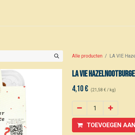
0
Voor leden
Kalender
Alle producten
LA VIE Haze
LA VIE Hazelnootburge
4,10
€
(
21,58
€
/
kg
)
TOEVOEGEN AAN