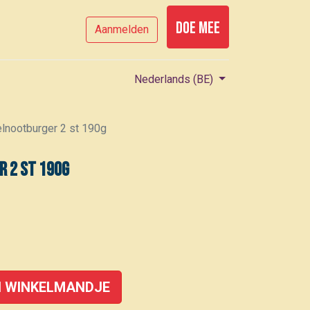
Doe mee
Aanmelden
Nederlands (BE)
lnootburger 2 st 190g
r 2 st 190g
 WINKELMANDJE