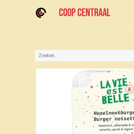
Coop centraal
Home
Meedoen?
Boodschappen doen