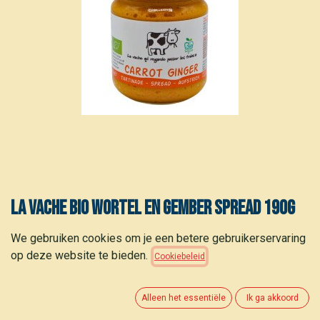
La Vache Bio wortel en gember spread 190g
2,95
€
We gebruiken cookies om je een betere gebruikerservaring
(
15,53
€
/
g
)
op deze website te bieden.
Cookiebeleid
Alleen het essentiële
Ik ga akkoord