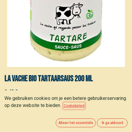
La Vache Bio tartaarsaus 200 ml
3,40
€
(
17,00
€
/
L
)
We gebruiken cookies om je een betere gebruikerservaring
op deze website te bieden.
Cookiebeleid
Alleen het essentiële
Ik ga akkoord
TOEVOEGEN AAN WINKELMANDJE