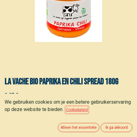
La Vache Bio paprika en chili spread 180g
2,95
€
(
15,53
€
/
kg
)
We gebruiken cookies om je een betere gebruikerservaring
op deze website te bieden.
Cookiebeleid
Alleen het essentiële
Ik ga akkoord
TOEVOEGEN AAN WINKELMANDJE