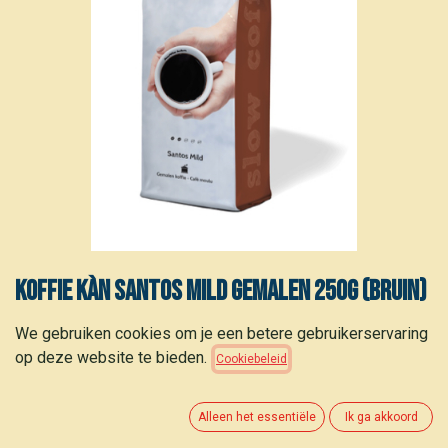
Koffie Kàn Santos mild gemalen 250g (bruin)
6,60
€
We gebruiken cookies om je een betere gebruikerservaring
(
26,40
€
/
kg
)
op deze website te bieden.
Cookiebeleid
Alleen het essentiële
Ik ga akkoord