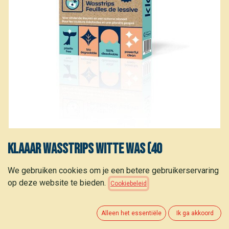
Klaaar Wasstrips witte was (40
wasbeurten) 150g
We gebruiken cookies om je een betere gebruikerservaring
op deze website te bieden.
Cookiebeleid
11,40
€
(
0,29
€
/
stuk
)
Alleen het essentiële
Ik ga akkoord