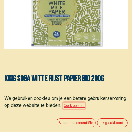
King Soba Witte rijst papier bio 200g
3,55
€
(
17,75
€
/
kg
)
We gebruiken cookies om je een betere gebruikerservaring
op deze website te bieden.
Cookiebeleid
Alleen het essentiële
Ik ga akkoord
TOEVOEGEN AAN WINKELMANDJE