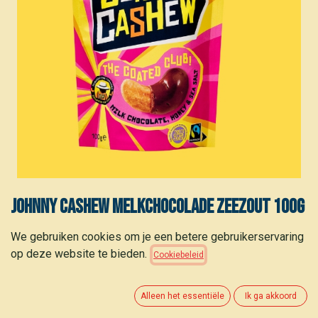
Johnny Cashew Melkchocolade Zeezout 100g
3,00
€
We gebruiken cookies om je een betere gebruikerservaring
(
30,00
€
/
kg
)
op deze website te bieden.
Cookiebeleid
Alleen het essentiële
Ik ga akkoord