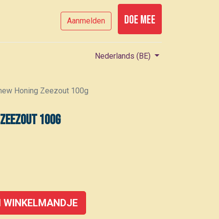
Doe mee
Aanmelden
Nederlands (BE)
hew Honing Zeezout 100g
 Zeezout 100g
 WINKELMANDJE