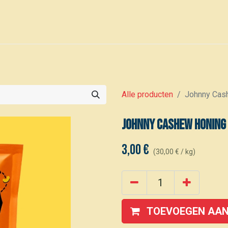
0
Voor leden
Kalender
Alle producten
Johnny Cas
Johnny Cashew Honing
3,00
€
(
30,00
€
/
kg
)
TOEVOEGEN AAN