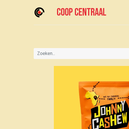
Coop centraal
Home
Meedoen?
Boodschappen doen