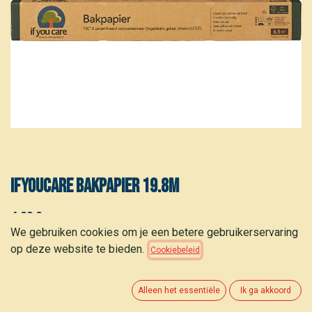
IfYouCare Bakpapier 19.8m
4,90
€
(
4,90
€
/
stuk
)
We gebruiken cookies om je een betere gebruikerservaring
op deze website te bieden.
Cookiebeleid
Alleen het essentiële
Ik ga akkoord
TOEVOEGEN AAN WINKELMANDJE