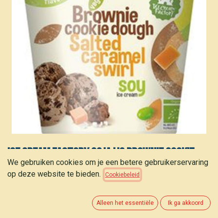
Ice Cream Factory Soja ijs brownie cookie
We gebruiken cookies om je een betere gebruikerservaring
dough caramel 500ml
op deze website te bieden.
Cookiebeleid
5,65
€
(
11,30
€
/
L
)
Alleen het essentiële
Ik ga akkoord