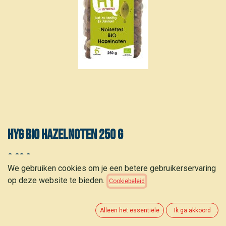
HYG Bio hazelnoten 250 g
9,00
€
(
36,00
€
/
kg
)
We gebruiken cookies om je een betere gebruikerservaring
op deze website te bieden.
Cookiebeleid
Alleen het essentiële
Ik ga akkoord
TOEVOEGEN AAN WINKELMANDJE