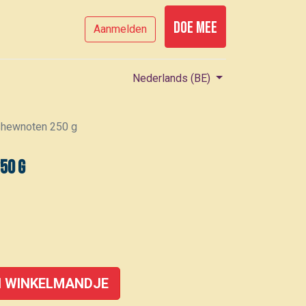
Doe mee
Aanmelden
Nederlands (BE)
shewnoten 250 g
50 g
 WINKELMANDJE