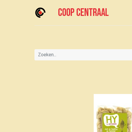
Coop centraal
Home
Meedoen?
Boodschappen doen