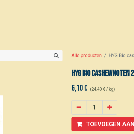
0
Voor leden
Kalender
Alle producten
HYG Bio ca
HYG Bio cashewnoten 2
6,10
€
(
24,40
€
/
kg
)
TOEVOEGEN AAN