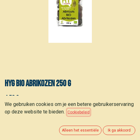
HYG Bio abrikozen 250 g
4,50
€
(
18,00
€
/
kg
)
We gebruiken cookies om je een betere gebruikerservaring
op deze website te bieden.
Cookiebeleid
Alleen het essentiële
Ik ga akkoord
TOEVOEGEN AAN WINKELMANDJE