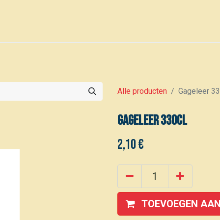
0
Voor leden
Kalender
Alle producten
Gageleer 33
Gageleer 330cl
2,10
€
TOEVOEGEN AAN