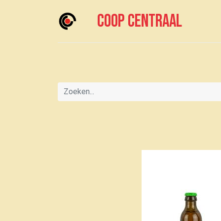
Coop centraal
Home
Meedoen?
Boodschappen doen