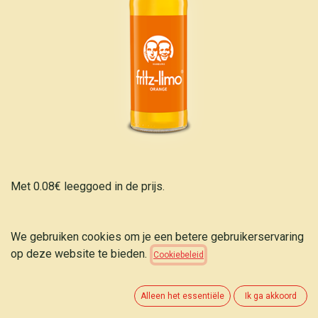
Met 0.08€ leeggoed in de prijs.
Fritz-Limo Appelsien bio 33cl
We gebruiken cookies om je een betere gebruikerservaring
op deze website te bieden.
Cookiebeleid
1,75
€
(
5,30
€
/
L
)
Alleen het essentiële
Ik ga akkoord