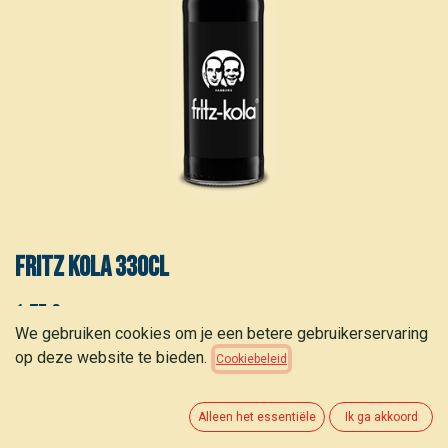
Fritz Kola 330cl
1,75
€
(
5,30
€
/
stuk
)
We gebruiken cookies om je een betere gebruikerservaring
op deze website te bieden.
Cookiebeleid
Alleen het essentiële
Ik ga akkoord
TOEVOEGEN AAN WINKELMANDJE