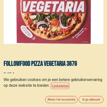
FOLLOWFOOD Pizza vegetaria 367g
5,35
€
(
14,46
€
/
kg
)
We gebruiken cookies om je een betere gebruikerservaring
op deze website te bieden.
Cookiebeleid
Alleen het essentiële
Ik ga akkoord
TOEVOEGEN AAN WINKELMANDJE