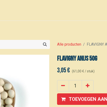
0
Voor leden
Kalender
Alle producten
FLAVIGNY A
FLAVIGNY Anijs 50g
3,05
€
(
61,00
€
/
stuk
)
TOEVOEGEN AAN