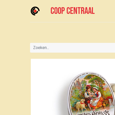
Coop centraal
Home
Meedoen?
Boodschappen doen