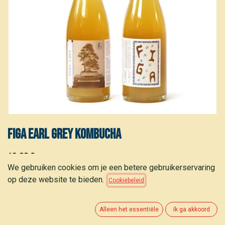
Figa Earl Grey Kombucha
12,00
€
(
16,00
€
/
L
)
We gebruiken cookies om je een betere gebruikerservaring
op deze website te bieden.
Cookiebeleid
Alleen het essentiële
Ik ga akkoord
TOEVOEGEN AAN WINKELMANDJE