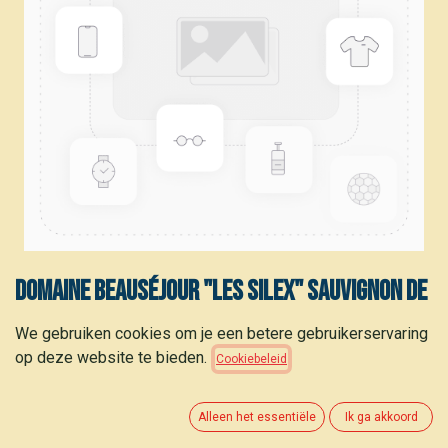
Domaine Beauséjour "Les Silex" Sauvignon de
Touraine
We gebruiken cookies om je een betere gebruikerservaring
op deze website te bieden.
Cookiebeleid
8,30
€
(
11,07
€
/
L
)
Alleen het essentiële
Ik ga akkoord