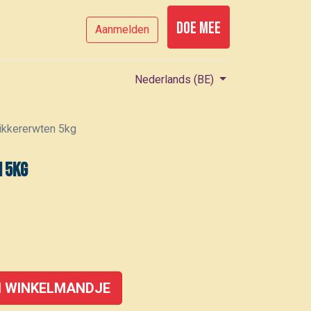
Doe mee
Aanmelden
Nederlands (BE)
ikkererwten 5kg
n 5kg
 WINKELMANDJE