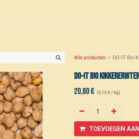
0
Voor leden
Kalender
Alle producten
DO-IT Bio K
DO-IT Bio Kikkererwte
20,80
€
(
4,16
€
/
kg
)
TOEVOEGEN AAN