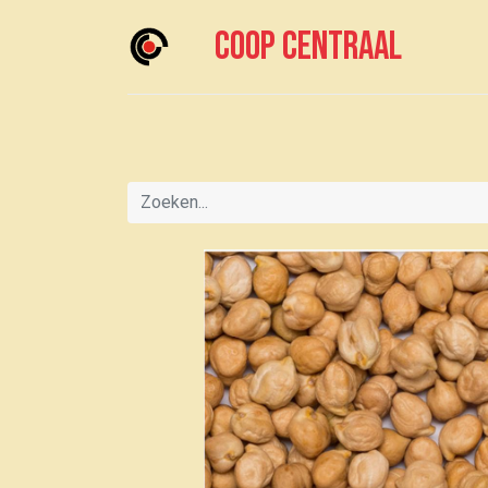
Coop centraal
Home
Meedoen?
Boodschappen doen