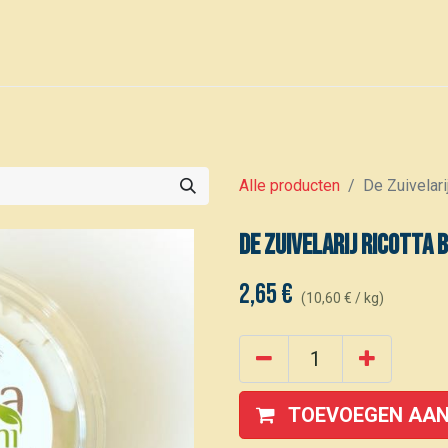
0
Voor leden
Kalender
Alle producten
De Zuivelari
De Zuivelarij Ricotta 
2,65
€
(
10,60
€
/
kg
)
TOEVOEGEN AAN