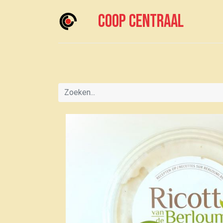
Coop centraal
Home
Meedoen?
Boodschappen doen