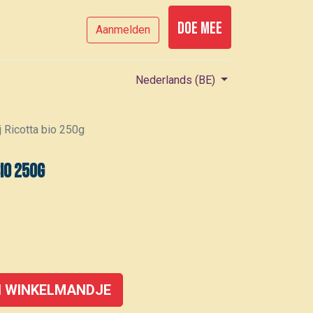
Doe mee
Aanmelden
Nederlands (BE)
j Ricotta bio 250g
bio 250g
 WINKELMANDJE