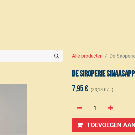
0
Voor leden
Kalender
Alle producten
De Siroperi
De Siroperie Sinaasapp
7,95
€
(
33,13
€
/
L
)
TOEVOEGEN AAN