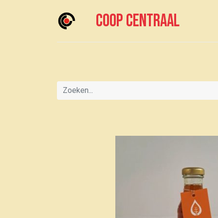
Coop centraal
Home
Meedoen?
Boodschappen doen