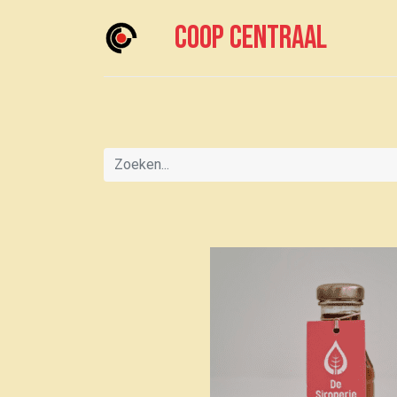
Coop centraal
Home
Meedoen?
Boodschappen doen