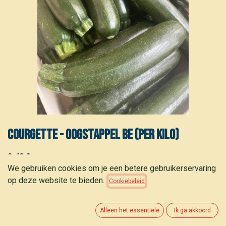
Courgette - Oogstappel BE (per kilo)
3,40
€
(
3,40
€
/
kg
)
We gebruiken cookies om je een betere gebruikerservaring
op deze website te bieden.
Cookiebeleid
Alleen het essentiële
Ik ga akkoord
TOEVOEGEN AAN WINKELMANDJE