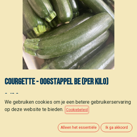
Courgette - Oogstappel BE (per kilo)
3,40
€
(
3,40
€
/
kg
)
We gebruiken cookies om je een betere gebruikerservaring
op deze website te bieden.
Cookiebeleid
Alleen het essentiële
Ik ga akkoord
TOEVOEGEN AAN WINKELMANDJE