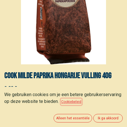
COOK Milde paprika Hongarije vulling 40g
2,80
€
(
70,00
€
/
stuk
)
We gebruiken cookies om je een betere gebruikerservaring
op deze website te bieden.
Cookiebeleid
Alleen het essentiële
Ik ga akkoord
TOEVOEGEN AAN WINKELMANDJE