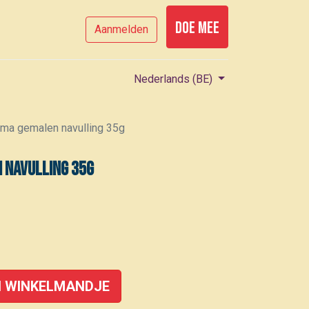
Doe mee
Aanmelden
Nederlands (BE)
ma gemalen navulling 35g
 navulling 35g
 WINKELMANDJE