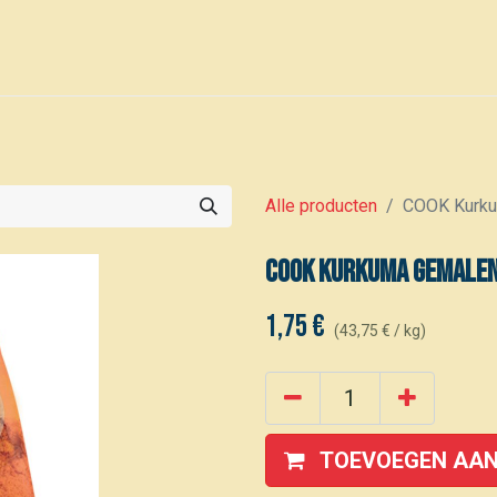
0
Voor leden
Kalender
Alle producten
COOK Kurku
COOK Kurkuma gemalen
1,75
€
(
43,75
€
/
kg
)
TOEVOEGEN AAN