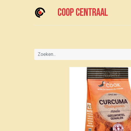
Coop centraal
Home
Meedoen?
Boodschappen doen