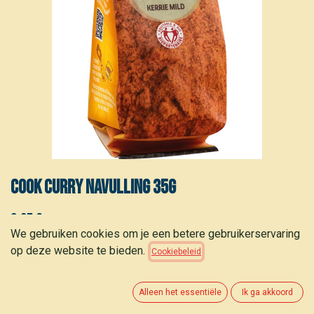
COOK Curry navulling 35g
2,25
€
(
56,25
€
/
kg
)
We gebruiken cookies om je een betere gebruikerservaring
op deze website te bieden.
Cookiebeleid
Alleen het essentiële
Ik ga akkoord
TOEVOEGEN AAN WINKELMANDJE